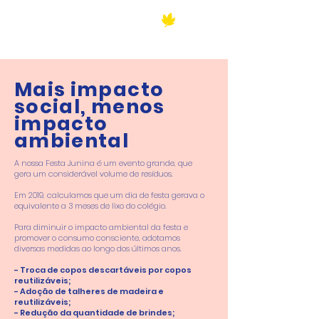
Mais
impacto
social, menos
impacto
ambiental
A nossa Festa Junina é um evento grande, que
gera um considerável volume de resíduos.
Em 2019, calculamos que um dia de festa gerava o
equivalente a 3 meses de lixo do colégio.
Para diminuir o impacto ambiental da festa e
promover o consumo consciente, adotamos
diversas medidas ao longo dos últimos anos.
- Troca de copos descartáveis por copos
reutilizáveis;
- Adoção de talheres de madeira e
reutilizáveis;
- Redução da quantidade de brindes;