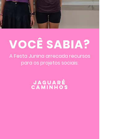
VOCÊ SABIA?
A Festa Junina arrecada recursos
para os projetos sociais:
Jaguaré
Caminhos