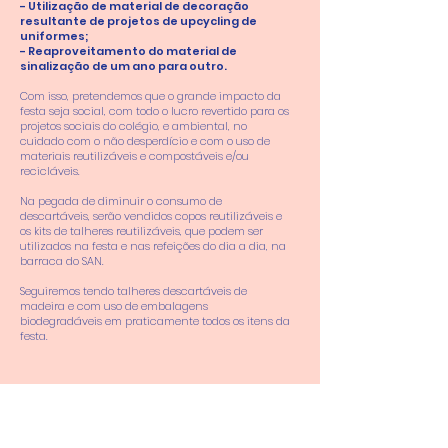
- Utilização de material de decoração
resultante de projetos de upcycling de
uniformes;
- Reaproveitamento do material de
sinalização de um ano para outro.
Com isso, pretendemos que o grande impacto da
festa seja social, com todo o lucro revertido para os
projetos sociais do colégio, e ambiental, no
cuidado com o não desperdício e com o uso de
materiais reutilizáveis e compostáveis e/ou
recicláveis.
Na pegada de diminuir o consumo de
descartáveis, serão vendidos copos reutilizáveis e
os kits de talheres reutilizáveis, que podem ser
utilizados na festa e nas refeições do dia a dia, na
barraca do SAN.
Seguiremos tendo talheres descartáveis de
madeira e com uso de embalagens
biodegradáveis em praticamente todos os itens da
festa.